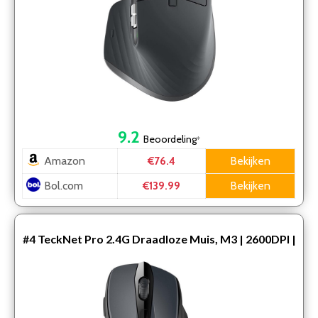
9.2
Beoordeling
*
Amazon
Bekijken
€76.4
Bol.com
Bekijken
€139.99
#4
TeckNet Pro 2.4G Draadloze Muis, M3 | 2600DPI |
Grijs