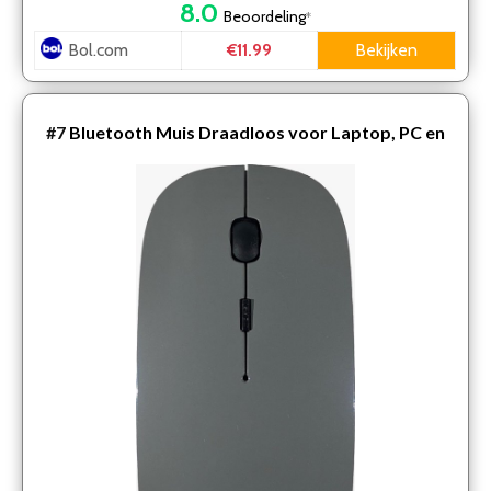
8.0
Beoordeling
*
Bol.com
Bekijken
€11.99
#7
Bluetooth Muis Draadloos voor Laptop, PC en
Mac – Silent Klik