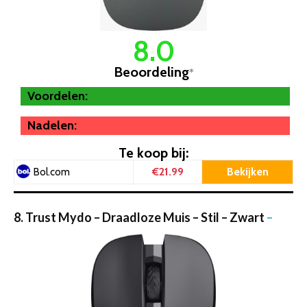
8.0
Beoordeling
*
Voordelen:
Nadelen:
Te koop bij:
€21.99
Bekijken
Bol.com
8. Trust Mydo – Draadloze Muis – Stil – Zwart
–