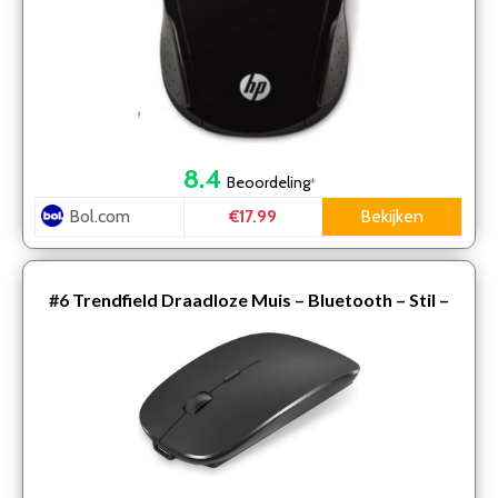
8.4
Beoordeling
*
Bol.com
Bekijken
€17.99
#6
Trendfield Draadloze Muis – Bluetooth – Stil –
Oplaadbaar – Zwart