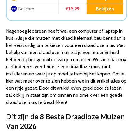
4. TeckNet Pro 2.4G Draadloze Muis, M3 | 2600DPI |
€19.99
Bekijken
Bol.com
Grijs
5. HP 200 – Draadloze muis – Zwart
6. Trendfield Draadloze Muis – Bluetooth – Stil –
Nagenoeg iedereen heeft wel een computer of laptop in
Oplaadbaar – Zwart
huis. Als je die muizen met draad helemaal beu bent dan is
7. Bluetooth Muis Draadloos voor Laptop, PC en Mac –
het verstandig om te kiezen voor een draadloze muis. Met
Silent Klik
behulp van een draadloze muis zal je veel meer vrijheid
8. Trust Mydo – Draadloze Muis – Stil – Zwart
hebben bij het gebruiken van je computer. We zien dat nog
Conclusie
niet iedereen weet hoe je een draadloze muis kunt
installeren en waar je op moet letten bij het kopen. Om je
hier wat meer over te zien hebben we in dit artikel alles op
een rijtje gezet. Door dit artikel even goed door te lezen
zal ook jij in staat zijn om binnen no time over een goede
draadloze muis te beschikken!
Dit zijn de 8 Beste Draadloze Muizen
Van 2026