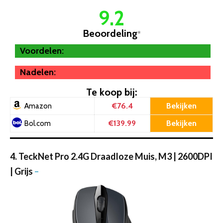
9.2
Beoordeling
*
Voordelen:
Nadelen:
Te koop bij:
€76.4
Bekijken
Amazon
€139.99
Bekijken
Bol.com
4. TeckNet Pro 2.4G Draadloze Muis, M3 | 2600DPI
| Grijs
–