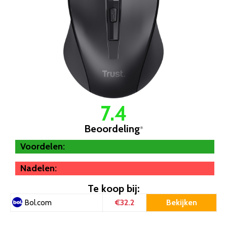
7.4
Beoordeling
*
Voordelen:
Nadelen:
Te koop bij:
€32.2
Bekijken
Bol.com