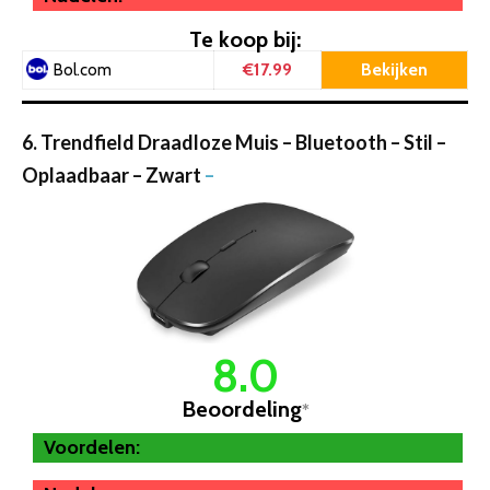
Te koop bij:
€17.99
Bekijken
Bol.com
6. Trendfield Draadloze Muis – Bluetooth – Stil –
Oplaadbaar – Zwart
–
8.0
Beoordeling
*
Voordelen: