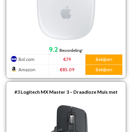
9.2
Beoordeling
*
Bol.com
Bekijken
€79
Amazon
Bekijken
€85.09
#3
Logitech MX Master 3 – Draadloze Muis met
Bluetooth en USB ontvanger – Graniet