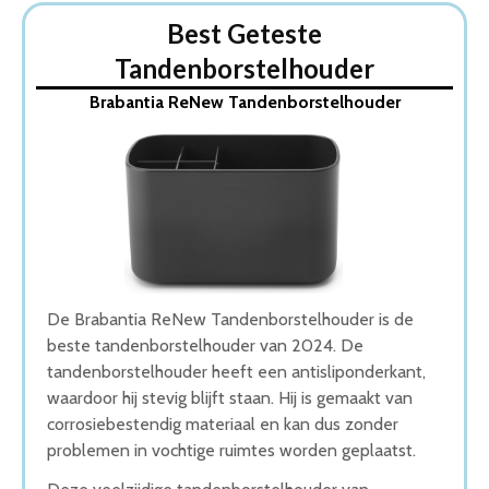
Dit zijn de 5 Beste Tandenborstelhouders Van 2026
Best Geteste
1. Brabantia ReNew Tandenborstelhouder
Tandenborstelhouder
2. Joseph Joseph Tandenborstelorganiser
3. Roegaarden Tandenborstelhouder
Brabantia ReNew Tandenborstelhouder
4. Tandenborstelhouder Badkamer
5. Sealskin Grace Tandenborstelhouder
Wat is de beste Tandenborstelhouder van 2026
1. Beste Tandenborstelhouder van 2026
2. Goede Koop Tandenborstelhouder
3. Goede Prijs-Kwaliteit Tandenborstelhouder
4. Beste Budget Tandenborstelhouder van 2026
5. Stijlvolle Tandenborstelhouder
De Brabantia ReNew Tandenborstelhouder is de
Conclusie
beste tandenborstelhouder van 2024. De
tandenborstelhouder heeft een antisliponderkant,
waardoor hij stevig blijft staan. Hij is gemaakt van
corrosiebestendig materiaal en kan dus zonder
problemen in vochtige ruimtes worden geplaatst.