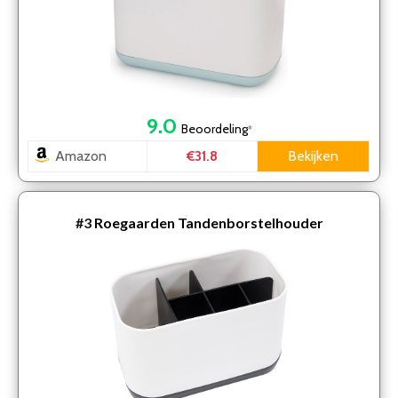
9.0
Beoordeling
*
Amazon
Bekijken
€31.8
#3
Roegaarden Tandenborstelhouder