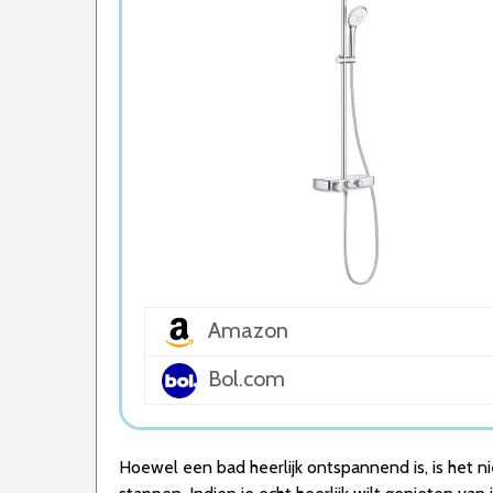
5. Saniscape Douchekolom
Wat is de beste Regendouche van 2026
1. Beste Regendouche van 2026
2. Fijnste Regendouche van 2026
3. Goede Prijs-Kwaliteit Regendouche
4. Goede Koop Regendouche
5. Beste Budget Regendouche van 2026
Conclusie
Amazon
Bol.com
Hoewel een bad heerlijk ontspannend is, is het 