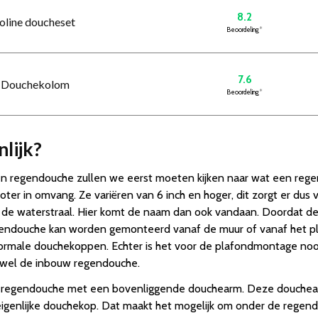
8.2
roline doucheset
Beoordeling
*
7.6
e Douchekolom
Beoordeling
*
lijk?
en regendouche zullen we eerst moeten kijken naar wat een reg
roter in omvang. Ze variëren van 6 inch en hoger, dit zorgt er du
 de waterstraal. Hier komt de naam dan ook vandaan. Doordat de d
gendouche kan worden gemonteerd vanaf de muur of vanaf het pl
normale douchekoppen. Echter is het voor de plafondmontage noo
 wel de inbouw regendouche.
n regendouche met een bovenliggende douchearm. Deze douchearme
igenlijke douchekop. Dat maakt het mogelijk om onder de regend