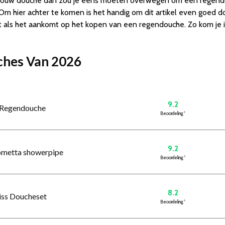
van jouw douche dan zou je eens moeten overwegen om een regendo
m hier achter te komen is het handig om dit artikel even goed 
zet als het aankomt op het kopen van een regendouche. Zo kom je 
uches Van 2026
9.2
Regendouche
Beoordeling
*
9.2
ometta showerpipe
Beoordeling
*
8.2
iss Doucheset
Beoordeling
*