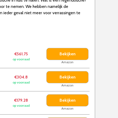
uche in huis te halen. Wat is een regendouche?
door te nemen. We hebben namelijk de
in ieder geval niet meer voor verrassingen te
Bekijken
€561.75
op voorraad
Amazon
Bekijken
€304.8
op voorraad
Amazon
Bekijken
€179.28
op voorraad
Amazon