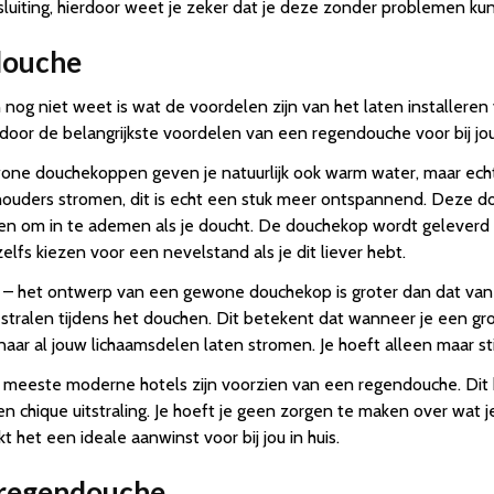
luiting, hierdoor weet je zeker dat je deze zonder problemen kunt
douche
 nog niet weet is wat de voordelen zijn van het laten installeren
or de belangrijkste voordelen van een regendouche voor bij jou i
one douchekoppen geven je natuurlijk ook warm water, maar echt
chouders stromen, dit is echt een stuk meer ontspannend. Deze d
en om in te ademen als je doucht. De douchekop wordt geleverd me
elfs kiezen voor een nevelstand als je dit liever hebt.
 – het ontwerp van een gewone douchekop is groter dan dat van 
 stralen tijdens het douchen. Dit betekent dat wanneer je een gro
naar al jouw lichaamsdelen laten stromen. Je hoeft alleen maar sti
 de meeste moderne hotels zijn voorzien van een regendouche. Di
en chique uitstraling. Je hoeft je geen zorgen te maken over wat 
het een ideale aanwinst voor bij jou in huis.
 regendouche