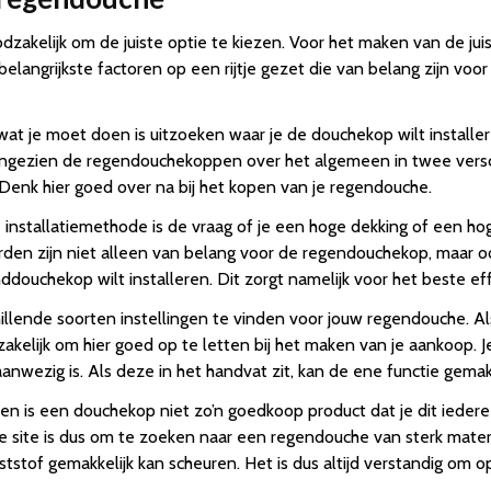
zakelijk om de juiste optie te kiezen. Voor het maken van de jui
elangrijkste factoren op een rijtje gezet die van belang zijn vo
 je moet doen is uitzoeken waar je de douchekop wilt installer
ngezien de regendouchekoppen over het algemeen in twee verschi
nk hier goed over na bij het kopen van je regendouche.
 installatiemethode is de vraag of je een hoge dekking of een ho
den zijn niet alleen van belang voor de regendouchekop, maar oo
ddouchekop wilt installeren. Dit zorgt namelijk voor het beste eff
chillende soorten instellingen te vinden voor jouw regendouche. Al
akelijk om hier goed op te letten bij het maken van je aankoop.
nwezig is. Als deze in het handvat zit, kan de ene functie gema
n is een douchekop niet zo’n goedkoop product dat je dit iedere 
e site is dus om te zoeken naar een regendouche van sterk mate
nststof gemakkelijk kan scheuren. Het is dus altijd verstandig o