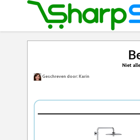
B
Niet all
Geschreven door: Karin
Best Geteste Regendouche
Dit zijn de 5 Beste Regendouches Van 2026
1. GROHE Regendouche
2. hansgrohe Crometta showerpipe
3. Tiger Twiss Doucheset
4. Differnz Proline doucheset