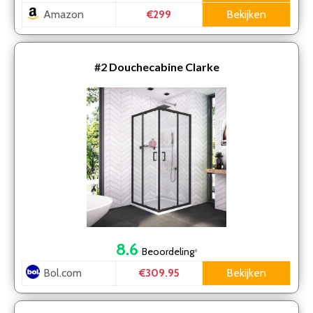
Amazon
Bekijken
€299
#2
Douchecabine Clarke
8.6
Beoordeling
*
Bol.com
Bekijken
€309.95