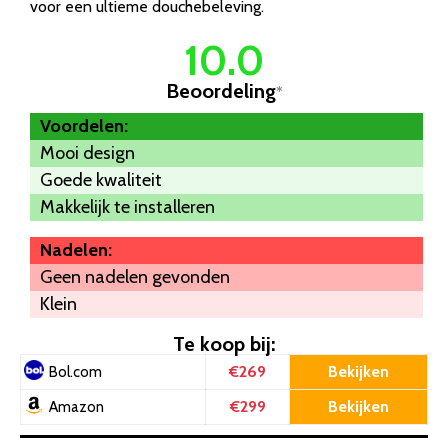
voor een ultieme douchebeleving.
10.0
Beoordeling
*
Voordelen:
Mooi design
Goede kwaliteit
Makkelijk te installeren
Nadelen:
Geen nadelen gevonden
Klein
Te koop bij:
€269
Bekijken
Bol.com
€299
Bekijken
Amazon