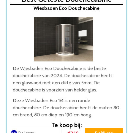
1. Wiesbaden Eco Douchecabine
Wiesbaden Eco Douchecabine
2. Douchecabine Clarke
3. Diamond Line Azura Douchecabine
4. Douchecabine Lory Nano Mat Zwart
5. Schulte Black Style douchecabine
Wat is de beste Douchecabine van 2026
1. Beste Douchecabine van 2026
2. Goede Koop Douchecabine
3. Goede Koop Douchecabine
4. Goede Prijs-Kwaliteit Douchecabine
De Wiesbaden Eco Douchecabine is de beste
5. Stijlvolle Douchecabine
douchekabine van 2024. De douchecabine heeft
Conclusie
een glaswand met een dikte van 5mm. De
douchecabine is voorzien van helder glas.
Deze Wiesbaden Eco 1/4 is een ronde
douchecabine. De douchecabine heeft de maten 80
cm breed, 80 cm diep en 190 cm hoog.
Te koop bij: