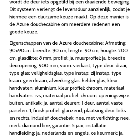
wordt de deur iets opgetild bij een draaiende beweging.
Dit systeem verlengt de levensduur aanzienlijk, zodat je
hiermee een duurzame keuze maakt. Op deze manier is
de Azure douchecabine om meerdere redenen een
goede keuze.
Eigenschappen van de Azure douchecabine: Afmeting:
90x90cm, breedte: 90 cm, lengte: 90 cm, hoogte: 200
cm, glasdikte: 8 mm, profiel: ja, muurprofiel: ja, breedte
deuropening: 900 mm, vorm: vierkant, type deur: draai,
type glas: veiligheidsglas, type instap: zij instap, type
kraan: geen kraan, afwerking glas: helder glas, kleur
handvaten: aluminium, kleur profiel: chroom, materiaal
handvaten: rvs, materiaal profiel: chroom, openingswijze:
buiten, antikalk: ja, aantal deuren: 1 deur, aantal vaste
panelen: 1, finish profiel: glanzend, plaatsing deur: links
en rechts, inclusief douchebak: nee, met verlichting: nee,
merk: diamond line, garantie: 5 jaar, installatie
handleiding: ja, nederlands en engels, ce keurmerk: ja.