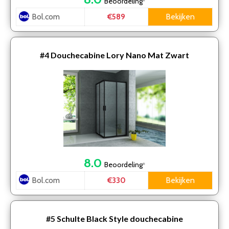
Beoordeling
*
Bol.com
Bekijken
€589
#4
Douchecabine Lory Nano Mat Zwart
8.0
Beoordeling
*
Bol.com
Bekijken
€330
#5
Schulte Black Style douchecabine