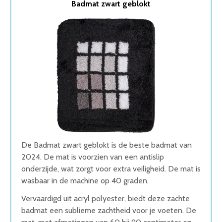
Badmat zwart geblokt
2. AKSA Home Badmat
3. Badmat Antislip
4. Sealskin Angora – Badmat
5. vidaXL Badmat
Wat is de beste Badmat van 2026
1. Beste Badmat van 2026
2. Goede Prijs-Kwaliteit Badmat
3. Beste Budget Badmat van 2026
4. Fijnste Badmat van 2026
5. Goede Koop Badmat
Conclusie
De Badmat zwart geblokt is de beste badmat van
2024. De mat is voorzien van een antislip
onderzijde, wat zorgt voor extra veiligheid. De mat is
wasbaar in de machine op 40 graden.
Vervaardigd uit acryl polyester, biedt deze zachte
badmat een sublieme zachtheid voor je voeten. De