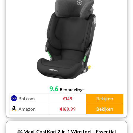
9.6
Beoordeling
*
Bol.com
Bekijken
€149
Amazon
Bekijken
€169.99
#4
Maxi-Cosi Kori 2-in-1 Wipstoel – Essential