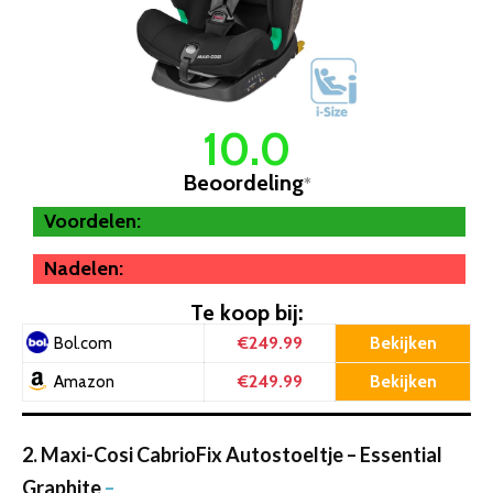
10.0
Beoordeling
*
Voordelen:
Nadelen:
Te koop bij:
€249.99
Bekijken
Bol.com
€249.99
Bekijken
Amazon
2. Maxi-Cosi CabrioFix Autostoeltje – Essential
Graphite
–