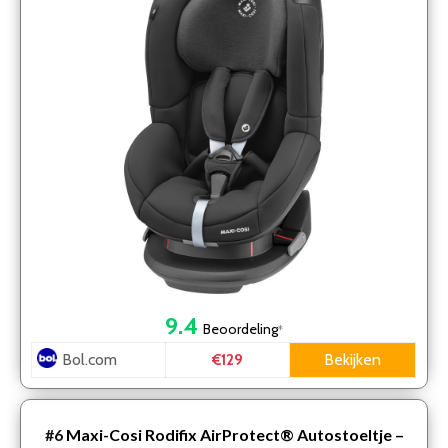
9.4
Beoordeling
*
Bol.com
Bekijken
€129
#6
Maxi-Cosi Rodifix AirProtect® Autostoeltje –