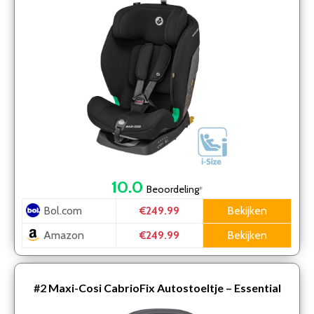
10.0
Beoordeling
*
Bol.com
Bekijken
€249.99
Amazon
Bekijken
€249.99
#2
Maxi-Cosi CabrioFix Autostoeltje – Essential
Graphite