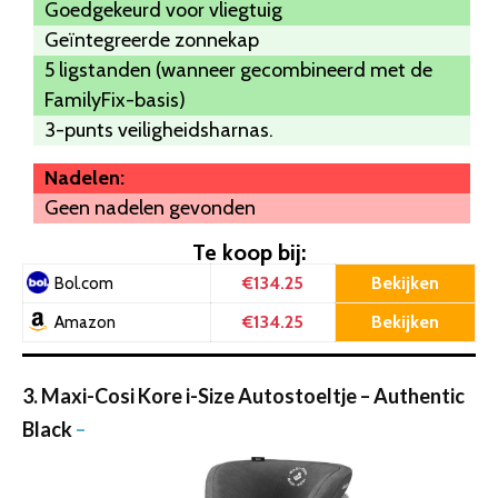
Goedgekeurd voor vliegtuig
Geïntegreerde zonnekap
5 ligstanden (wanneer gecombineerd met de
FamilyFix-basis)
3-punts veiligheidsharnas.
Nadelen:
Geen nadelen gevonden
Te koop bij:
€134.25
Bekijken
Bol.com
€134.25
Bekijken
Amazon
3. Maxi-Cosi Kore i-Size Autostoeltje – Authentic
Black
–