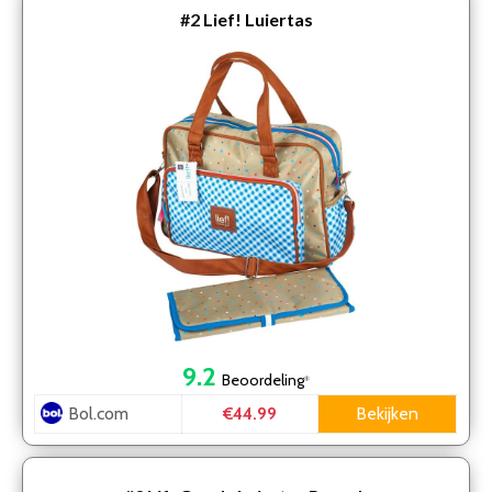
#2
Lief! Luiertas
9.2
Beoordeling
*
Bol.com
Bekijken
€44.99