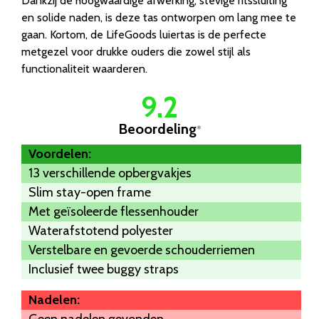
Dankzij de hoogwaardige afwerking, stevige ritssluiting
en solide naden, is deze tas ontworpen om lang mee te
gaan. Kortom, de LifeGoods luiertas is de perfecte
metgezel voor drukke ouders die zowel stijl als
functionaliteit waarderen.
9.2
Beoordeling
*
Voordelen:
13 verschillende opbergvakjes
Slim stay-open frame
Met geïsoleerde flessenhouder
Waterafstotend polyester
Verstelbare en gevoerde schouderriemen
Inclusief twee buggy straps
Nadelen:
Geen nadelen gevonden