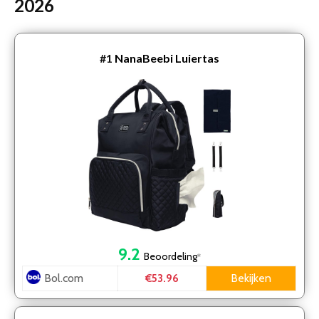
2026
#1
NanaBeebi Luiertas
9.2
Beoordeling
*
Bol.com
Bekijken
€53.96