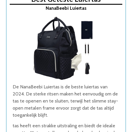
1. NanaBeebi Luiertas
NanaBeebi Luiertas
2. Lief! Luiertas
3. LifeGoods Luiertas Rugzak
4. Luiertas Babyrugtas
5. Kidzroom Popular Luiertas
Wat is de beste Luiertas van 2026
1. Beste Luiertas van 2026
2. Goede Koop Luiertas
3. Goede Prijs-Kwaliteit Luiertas
4. Beste Budget Luiertas van 2026
5. Stijlvolle Luiertas
Conclusie
De NanaBeebi Luiertas is de beste luiertas van
2024. De sterke ritsen maken het eenvoudig om de
tas te openen en te sluiten, terwijl het slimme stay-
open metalen frame ervoor zorgt dat de tas altijd
toegankelijk blijft.
tas heeft een strakke uitstraling en biedt de ideale