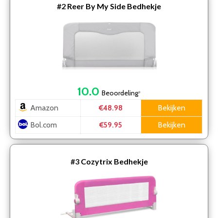
#2
Reer By My Side Bedhekje
10.0
Beoordeling
*
Amazon
Bekijken
€48.98
Bol.com
Bekijken
€59.95
#3
Cozytrix Bedhekje