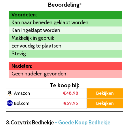
Beoordeling
*
Voordelen:
Kan naar beneden geklapt worden
Kan ingeklapt worden
Makkelijk in gebruik
Eenvoudig te plaatsen
Stevig
Nadelen:
Geen nadelen gevonden
Te koop bij:
€48.98
Bekijken
Amazon
€59.95
Bekijken
Bol.com
3. Cozytrix Bedhekje
– Goede Koop Bedhekje