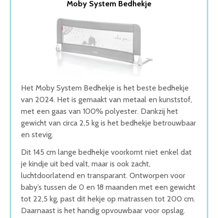
Moby System Bedhekje
2. Reer By My Side Bedhekje
3. Cozytrix Bedhekje
4. A3 Baby & Kids Bedhekje
5. Safety 1st Bedhekje
Wat is de beste Bedhekje van 2026
1. Beste Bedhekje van 2026
2. Goede Prijs-Kwaliteit Bedhekje
3. Goede Koop Bedhekje
Het Moby System Bedhekje is het beste bedhekje
4. Fijnste Bedhekje van 2026
van 2024. Het is gemaakt van metaal en kunststof,
5. Beste Budget Bedhekje van 2026
met een gaas van 100% polyester. Dankzij het
Conclusie
gewicht van circa 2,5 kg is het bedhekje betrouwbaar
en stevig.
Dit 145 cm lange bedhekje voorkomt niet enkel dat
je kindje uit bed valt, maar is ook zacht,
luchtdoorlatend en transparant. Ontworpen voor
baby’s tussen de 0 en 18 maanden met een gewicht
tot 22,5 kg, past dit hekje op matrassen tot 200 cm.
Daarnaast is het handig opvouwbaar voor opslag.