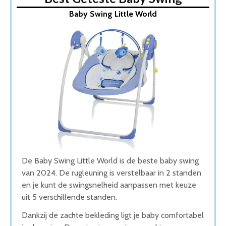
1. Baby Swing Little World
Baby Swing Little World
2. X Adventure Baby Swing
3. Elektrisch Babyschommel
4. Lionelo Pascal Wipstoel
5. 4Moms RockaRoo
Wat is de beste Baby Swing van 2026
1. Beste Baby Swing van 2026
2. Goede Prijs-Kwaliteit Baby Swing
3. Stijlvolle Baby Swing
4. Zuinige Baby Swing
5. Compacte Baby Swing
Conclusie
De Baby Swing Little World is de beste baby swing
van 2024. De rugleuning is verstelbaar in 2 standen
en je kunt de swingsnelheid aanpassen met keuze
uit 5 verschillende standen.
Dankzij de zachte bekleding ligt je baby comfortabel