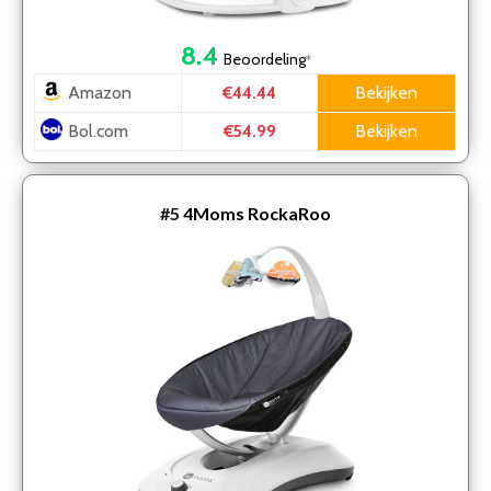
8.4
Beoordeling
*
Amazon
Bekijken
€44.44
Bol.com
Bekijken
€54.99
#5
4Moms RockaRoo