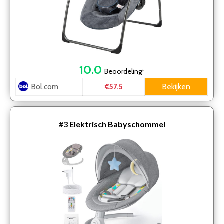
10.0
Beoordeling
*
Bol.com
Bekijken
€57.5
#3
Elektrisch Babyschommel