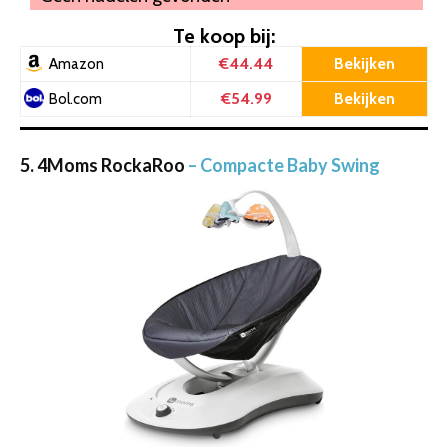
Te koop bij:
€44.44
Bekijken
Amazon
€54.99
Bekijken
Bol.com
5. 4Moms RockaRoo
– Compacte Baby Swing